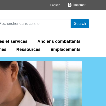
Print button
Imprimer
English
arch
echercher
Search
s et services
Anciens combattants
nes
Ressources
Emplacements