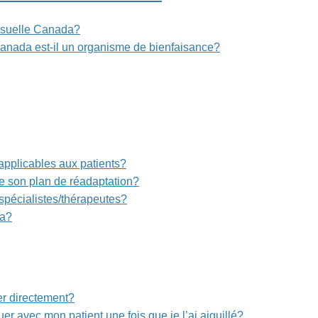
visuelle Canada?
Canada est-il un organisme de bienfaisance?
 applicables aux patients?
de son plan de réadaptation?
spécialistes/thérapeutes?
da?
er directement?
r avec mon patient une fois que je l’ai aiguillé?