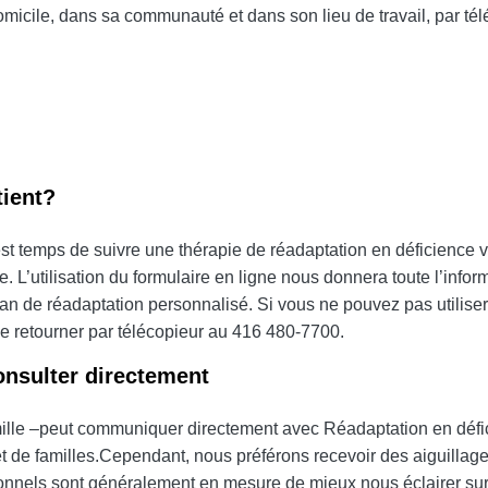
domicile, dans sa communauté et dans son lieu de travail, par té
tient?
est temps de suivre une thérapie de réadaptation en déficience v
ne
.
L’utilisation du formulaire en ligne nous donnera toute l’inf
 plan de réadaptation personnalisé. Si vous ne pouvez pas utilise
le retourner par télécopieur au 416 480-7700.
onsulter directement
mille –peut communiquer directement avec Réadaptation en défi
t de familles.
Cependant, nous préférons recevoir des aiguill
ionnels sont généralement en mesure de mieux nous éclairer sur