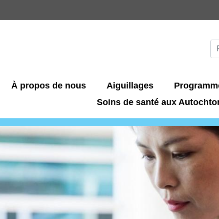
Aller
au
contenu
principal
Se
R
À propos de nous
Aiguillages
Programme
Soins de santé aux Autochto