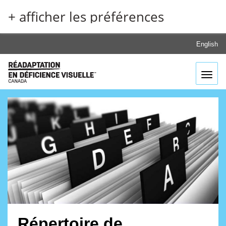
Aller
+ afficher les préférences
au
contenu
principal
English
Toggl
Répertoire de