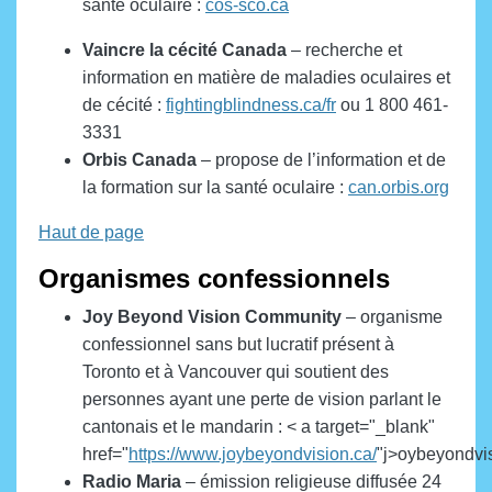
santé oculaire :
cos-sco.ca
Vaincre la cécité
Canada
– recherche et
information en matière de maladies oculaires et
de cécité :
fightingblindness.ca/fr
ou 1 800 461-
3331
Orbis Canada
– propose de l’information et de
la formation sur la santé oculaire :
can.orbis.org
Haut de page
Organismes confessionnels
Joy Beyond Vision Community
– organisme
confessionnel sans but lucratif présent à
Toronto et à Vancouver qui soutient des
personnes ayant une perte de vision parlant le
cantonais et le mandarin :
< a target="_blank"
href="
https://www.joybeyondvision.ca/
"j>oybeyondvi
Radio Maria
– émission religieuse diffusée 24