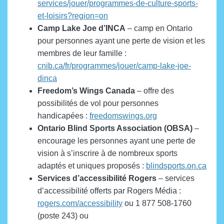
services/jouer/programmes-de-culture-sports-
et-loisirs?region=on
Camp Lake Joe d’INCA
– camp en Ontario
pour personnes ayant une perte de vision et les
membres de leur famille :
cnib.ca/fr/programmes/jouer/camp-lake-joe-
dinca
Freedom’s Wings Canada
– offre des
possibilités de vol pour personnes
handicapées :
freedomswings.org
Ontario Blind Sports Association (OBSA)
–
encourage les personnes ayant une perte de
vision à s’inscrire à de nombreux sports
adaptés et uniques proposés :
blindsports.on.ca
Services d’accessibilité Rogers
– services
d’accessibilité offerts par Rogers Média :
rogers.com/accessibility
ou 1 877 508-1760
(poste 243) ou